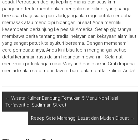
abadi. Perpaduan daging kepiting manis dan saus krim
panggang tentu memberikan pengalaman kuliner yang sangat
berkesan bagi siapa pun. Jadi, janganlah ragu untuk mencoba
memasak atau mencicipi hidangan ini saat Anda memiliki
kesempatan berkunjung ke pesisir Amerika. Setiap gigitannya
membawa cerita tentang tradisi nelayan dan kekayaan alam laut
yang sangat patut kita syukuri bersama. Dengan memahami
cara pembuatannya, Anda kini bisa lebih menghargai setiap
detail kerumitan rasa dalam hidangan mewah ini. Selamat
menikmati petualangan rasa Maryland dan biarkan Crab Imperial
menjadi salah satu menu favorit baru dalam daftar kuliner Anda!
←
Wisata Kuliner Bandung Temukan 5 Menu Non-Halal
Terfavorit di Sudirman Street
Resep Sate Maranggi Lezat dan Mudah Dibuat
→