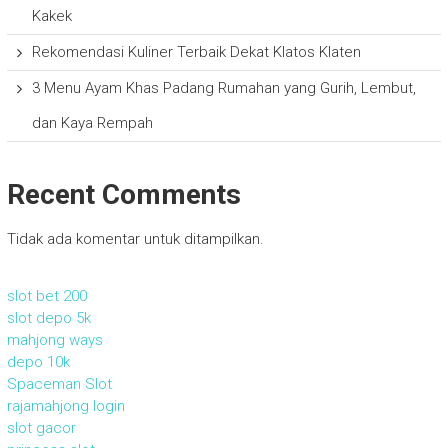
Kakek
Rekomendasi Kuliner Terbaik Dekat Klatos Klaten
3 Menu Ayam Khas Padang Rumahan yang Gurih, Lembut,
dan Kaya Rempah
Recent Comments
Tidak ada komentar untuk ditampilkan.
slot bet 200
slot depo 5k
mahjong ways
depo 10k
Spaceman Slot
rajamahjong login
slot gacor