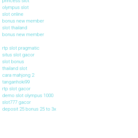
princess slot
olympus slot
slot online
bonus new member
slot thailand
bonus new member
rtp slot pragmatic
situs slot gacor
slot bonus
thailand slot
cara mahjong 2
tanganhoki99
rtp slot gacor
demo slot olympus 1000
slot777 gacor
deposit 25 bonus 25 to 3x