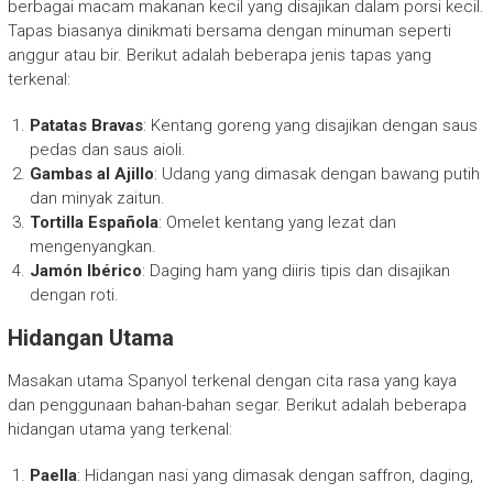
berbagai macam makanan kecil yang disajikan dalam porsi kecil.
Tapas biasanya dinikmati bersama dengan minuman seperti
anggur atau bir. Berikut adalah beberapa jenis tapas yang
terkenal:
Patatas Bravas
: Kentang goreng yang disajikan dengan saus
pedas dan saus aioli.
Gambas al Ajillo
: Udang yang dimasak dengan bawang putih
dan minyak zaitun.
Tortilla Española
: Omelet kentang yang lezat dan
mengenyangkan.
Jamón Ibérico
: Daging ham yang diiris tipis dan disajikan
dengan roti.
Hidangan Utama
Masakan utama Spanyol terkenal dengan cita rasa yang kaya
dan penggunaan bahan-bahan segar. Berikut adalah beberapa
hidangan utama yang terkenal:
Paella
: Hidangan nasi yang dimasak dengan saffron, daging,