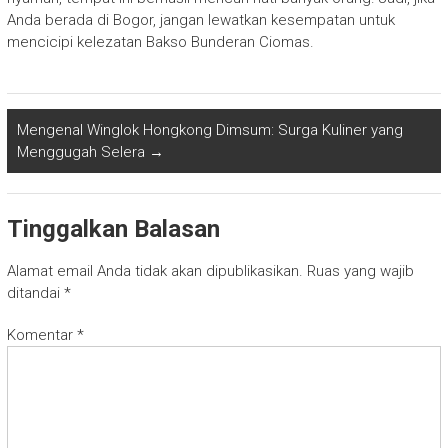
Anda berada di Bogor, jangan lewatkan kesempatan untuk
mencicipi kelezatan Bakso Bunderan Ciomas.
Mengenal Winglok Hongkong Dimsum: Surga Kuliner yang
Menggugah Selera
→
Tinggalkan Balasan
Alamat email Anda tidak akan dipublikasikan.
Ruas yang wajib
ditandai
*
Komentar
*