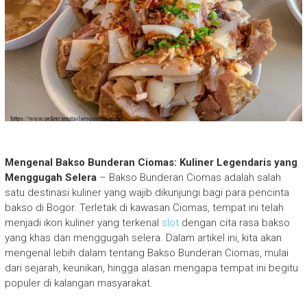
Mengenal Bakso Bunderan Ciomas: Kuliner Legendaris yang
Menggugah Selera
– Bakso Bunderan Ciomas adalah salah
satu destinasi kuliner yang wajib dikunjungi bagi para pencinta
bakso di Bogor. Terletak di kawasan Ciomas, tempat ini telah
menjadi ikon kuliner yang terkenal
slot
dengan cita rasa bakso
yang khas dan menggugah selera. Dalam artikel ini, kita akan
mengenal lebih dalam tentang Bakso Bunderan Ciomas, mulai
dari sejarah, keunikan, hingga alasan mengapa tempat ini begitu
populer di kalangan masyarakat.