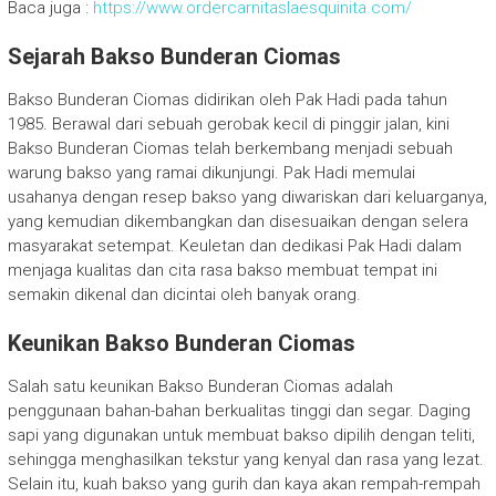
Baca juga :
https://www.ordercarnitaslaesquinita.com/
Sejarah Bakso Bunderan Ciomas
Bakso Bunderan Ciomas didirikan oleh Pak Hadi pada tahun
1985. Berawal dari sebuah gerobak kecil di pinggir jalan, kini
Bakso Bunderan Ciomas telah berkembang menjadi sebuah
warung bakso yang ramai dikunjungi. Pak Hadi memulai
usahanya dengan resep bakso yang diwariskan dari keluarganya,
yang kemudian dikembangkan dan disesuaikan dengan selera
masyarakat setempat. Keuletan dan dedikasi Pak Hadi dalam
menjaga kualitas dan cita rasa bakso membuat tempat ini
semakin dikenal dan dicintai oleh banyak orang.
Keunikan Bakso Bunderan Ciomas
Salah satu keunikan Bakso Bunderan Ciomas adalah
penggunaan bahan-bahan berkualitas tinggi dan segar. Daging
sapi yang digunakan untuk membuat bakso dipilih dengan teliti,
sehingga menghasilkan tekstur yang kenyal dan rasa yang lezat.
Selain itu, kuah bakso yang gurih dan kaya akan rempah-rempah