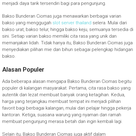
menjadi daya tarik tersendiri bagi para pengunjung.
Bakso Bunderan Ciomas juga menawarkan berbagai varian
bakso yang menggugah
slot server thailand
selera. Mulai dari
bakso urat, bakso telur, hingga bakso keju, semuanya tersedia di
sini. Setiap varian bakso memiliki cita rasa yang unik dan
memanjakan lidah. Tidak hanya itu, Bakso Bunderan Ciomas juga
menyediakan pilihan mie dan bihun sebagai pelengkap hidangan
bakso.
Alasan Populer
Ada beberapa alasan mengapa Bakso Bunderan Ciomas begitu
populer di kalangan masyarakat. Pertama, cita rasa bakso yang
autentik dan lezat membuat banyak orang ketagihan. Kedua,
harga yang terjangkau membuat tempat ini menjadi pilihan
favorit bagi berbagai kalangan, mulai dari pelajar hingga pekerja
kantoran. Ketiga, suasana warung yang nyaman dan ramah
membuat pengunjung merasa betah dan ingin kembali lagi.
Selain itu, Bakso Bunderan Ciomas juga aktif dalam