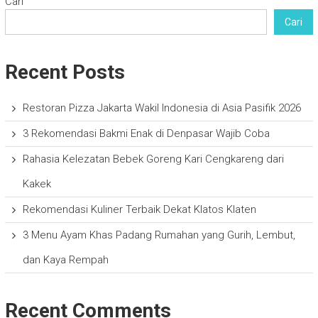
Cari
Cari
Recent Posts
Restoran Pizza Jakarta Wakil Indonesia di Asia Pasifik 2026
3 Rekomendasi Bakmi Enak di Denpasar Wajib Coba
Rahasia Kelezatan Bebek Goreng Kari Cengkareng dari
Kakek
Rekomendasi Kuliner Terbaik Dekat Klatos Klaten
3 Menu Ayam Khas Padang Rumahan yang Gurih, Lembut,
dan Kaya Rempah
Recent Comments