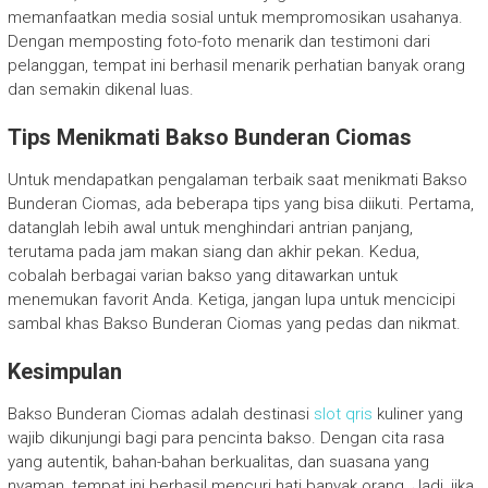
memanfaatkan media sosial untuk mempromosikan usahanya.
Dengan memposting foto-foto menarik dan testimoni dari
pelanggan, tempat ini berhasil menarik perhatian banyak orang
dan semakin dikenal luas.
Tips Menikmati Bakso Bunderan Ciomas
Untuk mendapatkan pengalaman terbaik saat menikmati Bakso
Bunderan Ciomas, ada beberapa tips yang bisa diikuti. Pertama,
datanglah lebih awal untuk menghindari antrian panjang,
terutama pada jam makan siang dan akhir pekan. Kedua,
cobalah berbagai varian bakso yang ditawarkan untuk
menemukan favorit Anda. Ketiga, jangan lupa untuk mencicipi
sambal khas Bakso Bunderan Ciomas yang pedas dan nikmat.
Kesimpulan
Bakso Bunderan Ciomas adalah destinasi
slot qris
kuliner yang
wajib dikunjungi bagi para pencinta bakso. Dengan cita rasa
yang autentik, bahan-bahan berkualitas, dan suasana yang
nyaman, tempat ini berhasil mencuri hati banyak orang. Jadi, jika