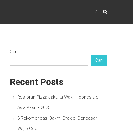
Cari
Cari
Recent Posts
Restoran Pizza Jakarta Wakil Indonesia di
Asia Pasifik 2026
3 Rekomendasi Bakmi Enak di Denpasar
Wajib Coba