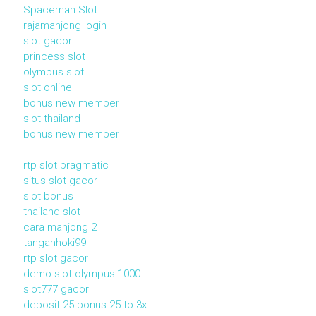
Spaceman Slot
rajamahjong login
slot gacor
princess slot
olympus slot
slot online
bonus new member
slot thailand
bonus new member
rtp slot pragmatic
situs slot gacor
slot bonus
thailand slot
cara mahjong 2
tanganhoki99
rtp slot gacor
demo slot olympus 1000
slot777 gacor
deposit 25 bonus 25 to 3x