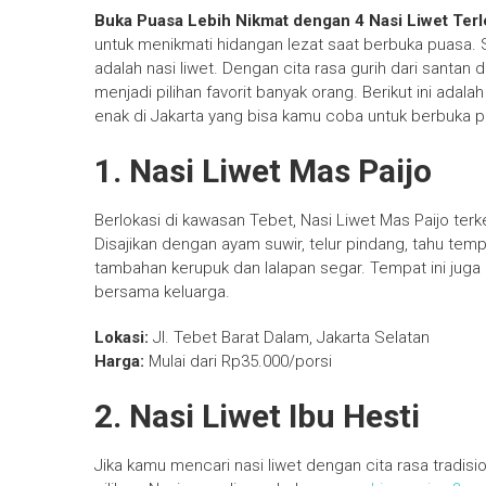
Buka Puasa Lebih Nikmat dengan 4 Nasi Liwet Terle
untuk menikmati hidangan lezat saat berbuka puasa.
adalah nasi liwet. Dengan cita rasa gurih dari santan
menjadi pilihan favorit banyak orang. Berikut ini ada
enak di Jakarta yang bisa kamu coba untuk berbuka p
1.
Nasi Liwet Mas Paijo
Berlokasi di kawasan Tebet, Nasi Liwet Mas Paijo terk
Disajikan dengan ayam suwir, telur pindang, tahu te
tambahan kerupuk dan lalapan segar. Tempat ini ju
bersama keluarga.
Lokasi:
Jl. Tebet Barat Dalam, Jakarta Selatan
Harga:
Mulai dari Rp35.000/porsi
2.
Nasi Liwet Ibu Hesti
Jika kamu mencari nasi liwet dengan cita rasa tradisi