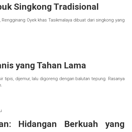
puk Singkong Tradisional
i, Rengginang Oyek khas Tasikmalaya dibuat dari singkong yang
Manis yang Tahan Lama
ir tipis, dijemur, lalu digoreng dengan balutan tepung. Rasanya
h.
u
an: Hidangan Berkuah yang