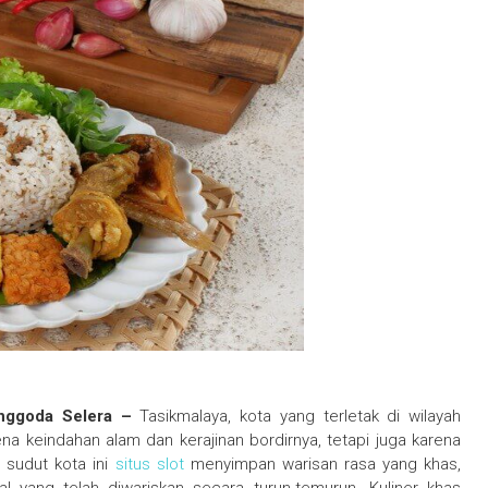
enggoda Selera –
Tasikmalaya, kota yang terletak di wilayah
na keindahan alam dan kerajinan bordirnya, tetapi juga karena
 sudut kota ini
situs slot
menyimpan warisan rasa yang khas,