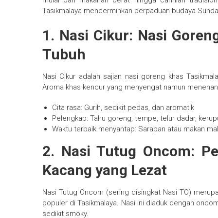
mulai dari makanan berat hingga camilan tradision
Tasikmalaya mencerminkan perpaduan budaya Sunda y
1. Nasi Cikur: Nasi Gor
Tubuh
Nasi Cikur adalah sajian nasi goreng khas Tasikm
Aroma khas kencur yang menyengat namun menenangka
Cita rasa: Gurih, sedikit pedas, dan aromatik
Pelengkap: Tahu goreng, tempe, telur dadar, keru
Waktu terbaik menyantap: Sarapan atau makan ma
2. Nasi Tutug Oncom: Pe
Kacang yang Lezat
Nasi Tutug Oncom (sering disingkat Nasi TO) merup
populer di Tasikmalaya. Nasi ini diaduk dengan oncom
sedikit smoky.