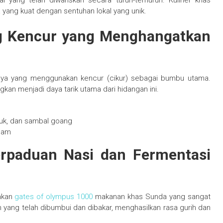
al yang telah diwariskan secara turun-temurun. Kuliner khas
ang kuat dengan sentuhan lokal yang unik.
eng Kencur yang Menghangatkan
alaya yang menggunakan kencur (cikur) sebagai bumbu utama.
n menjadi daya tarik utama dari hidangan ini.
puk, dan sambal goang
lam
rpaduan Nasi dan Fermentasi
akan
gates of olympus 1000
makanan khas Sunda yang sangat
 yang telah dibumbui dan dibakar, menghasilkan rasa gurih dan