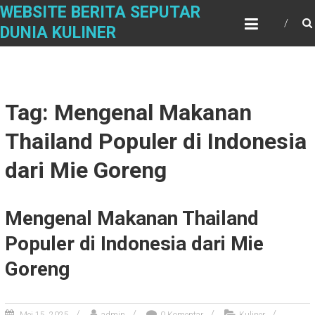
S
WEBSITE BERITA SEPUTAR
k
DUNIA KULINER
i
p
t
o
c
Tag: Mengenal Makanan
o
n
Thailand Populer di Indonesia
t
e
dari Mie Goreng
n
t
Mengenal Makanan Thailand
Populer di Indonesia dari Mie
Goreng