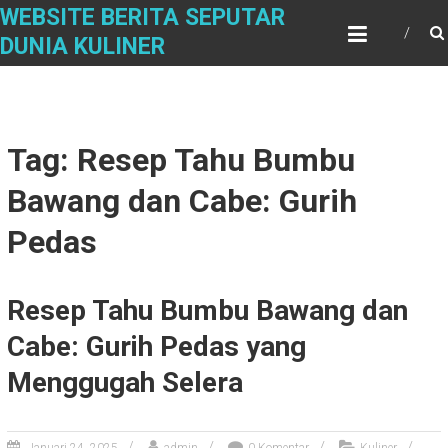
S
WEBSITE BERITA SEPUTAR
k
DUNIA KULINER
i
p
t
o
c
Tag: Resep Tahu Bumbu
o
n
Bawang dan Cabe: Gurih
t
e
Pedas
n
t
Resep Tahu Bumbu Bawang dan
Cabe: Gurih Pedas yang
Menggugah Selera