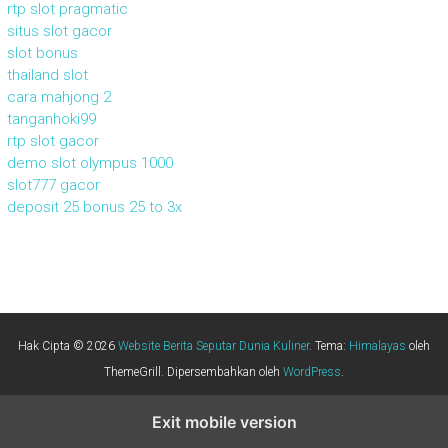
rtp slot pragmatic
situs slot gacor
slot bonus
thailand slot
cara mahjong 2
tanganhoki99
rtp slot gacor
demo slot olympus 1000
slot777 gacor
deposit 25 bonus 25 to 3x
Hak Cipta © 2026
Website Berita Seputar Dunia Kuliner
. Tema:
Himalayas
oleh
ThemeGrill. Dipersembahkan oleh
WordPress
.
Exit mobile version