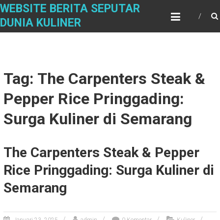
S
WEBSITE BERITA SEPUTAR
k
DUNIA KULINER
i
p
t
o
c
Tag: The Carpenters Steak &
o
n
Pepper Rice Pringgading:
t
e
Surga Kuliner di Semarang
n
t
The Carpenters Steak & Pepper
Rice Pringgading: Surga Kuliner di
Semarang