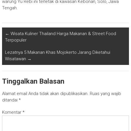
warung Yu Rebi ini terletak di kawasan Kebonan, Solo, Jawa
Tengah.
←
Wisata Kuliner Thailand Harga Makanan & Street Food
Terpopuler
Lezatnya 5 Makanan Khas Mojokerto Jarang Diketahui
Wisatawan
→
Tinggalkan Balasan
Alamat email Anda tidak akan dipublikasikan.
Ruas yang wajib
ditandai
*
Komentar
*