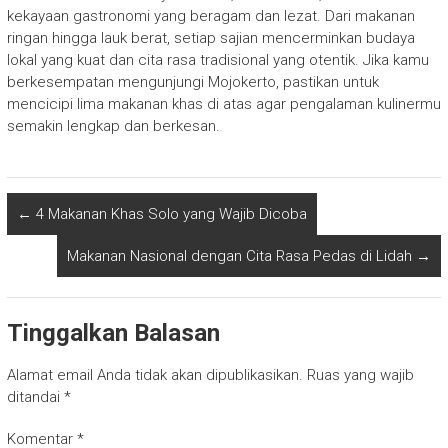
kekayaan gastronomi yang beragam dan lezat. Dari makanan
ringan hingga lauk berat, setiap sajian mencerminkan budaya
lokal yang kuat dan cita rasa tradisional yang otentik. Jika kamu
berkesempatan mengunjungi Mojokerto, pastikan untuk
mencicipi lima makanan khas di atas agar pengalaman kulinermu
semakin lengkap dan berkesan.
←
4 Makanan Khas Solo yang Wajib Dicoba
Makanan Nasional dengan Cita Rasa Pedas di Lidah
→
Tinggalkan Balasan
Alamat email Anda tidak akan dipublikasikan.
Ruas yang wajib
ditandai
*
Komentar
*