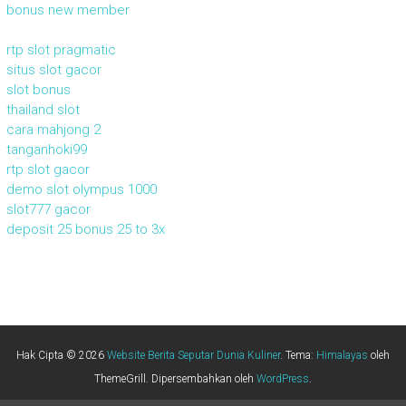
bonus new member
rtp slot pragmatic
situs slot gacor
slot bonus
thailand slot
cara mahjong 2
tanganhoki99
rtp slot gacor
demo slot olympus 1000
slot777 gacor
deposit 25 bonus 25 to 3x
Hak Cipta © 2026
Website Berita Seputar Dunia Kuliner
. Tema:
Himalayas
oleh
ThemeGrill. Dipersembahkan oleh
WordPress
.