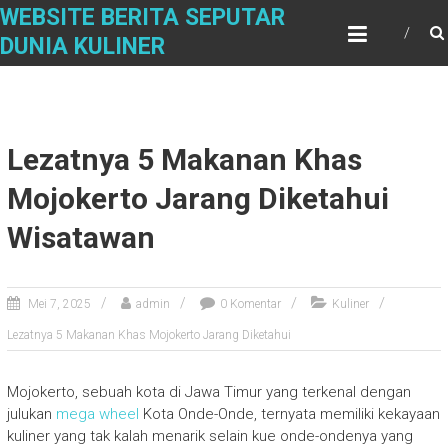
S
WEBSITE BERITA SEPUTAR
k
DUNIA KULINER
i
p
t
o
c
Lezatnya 5 Makanan Khas
o
n
Mojokerto Jarang Diketahui
t
Wisatawan
e
n
t
Mei 7, 2025
admin
0 Komentar
Kuliner
Lezatnya 5 Makanan Khas Mojokerto Jarang Diketahui
Mojokerto, sebuah kota di Jawa Timur yang terkenal dengan
julukan
mega wheel
Kota Onde-Onde, ternyata memiliki kekayaan
kuliner yang tak kalah menarik selain kue onde-ondenya yang