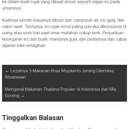
ke dalam kuah rujak yang dibuat encer seperti sajian es pada
umumnya.
Kuahnya sendiri biasanya dibuat dari campuran air, es, gula, dan
cabe rawit. Tentunya, es rujak serut paling pas jika dikonsumsi di
siang atau sore hari saat sinar matahari cukup terik. Perpaduan
kesegaran es dan buah, manisnya gula, dan pedasnya dari cabai
dijamin bikin ketagihan.
←
Lezatnya 5 Makanan Khas Mojokerto Jarang Diketahui
Wisatawan
Mengenal Makanan Thailand Populer di Indonesia dari Mie
Goreng
→
Tinggalkan Balasan