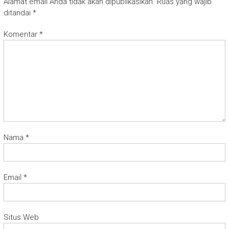
Alamat email Anda tidak akan dipublikasikan.
Ruas yang wajib
ditandai
*
Komentar
*
Nama
*
Email
*
Situs Web