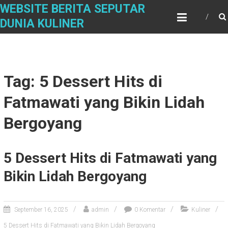
S
WEBSITE BERITA SEPUTAR
k
DUNIA KULINER
i
p
t
o
c
Tag: 5 Dessert Hits di
o
n
Fatmawati yang Bikin Lidah
t
e
Bergoyang
n
t
5 Dessert Hits di Fatmawati yang
Bikin Lidah Bergoyang
September 16, 2025
admin
0 Komentar
Kuliner
5 Dessert Hits di Fatmawati yang Bikin Lidah Bergoyang