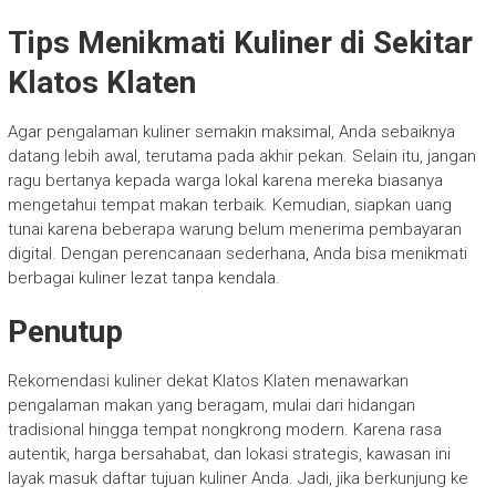
Tips Menikmati Kuliner di Sekitar
Klatos Klaten
Agar pengalaman kuliner semakin maksimal, Anda sebaiknya
datang lebih awal, terutama pada akhir pekan. Selain itu, jangan
ragu bertanya kepada warga lokal karena mereka biasanya
mengetahui tempat makan terbaik. Kemudian, siapkan uang
tunai karena beberapa warung belum menerima pembayaran
digital. Dengan perencanaan sederhana, Anda bisa menikmati
berbagai kuliner lezat tanpa kendala.
Penutup
Rekomendasi kuliner dekat Klatos Klaten menawarkan
pengalaman makan yang beragam, mulai dari hidangan
tradisional hingga tempat nongkrong modern. Karena rasa
autentik, harga bersahabat, dan lokasi strategis, kawasan ini
layak masuk daftar tujuan kuliner Anda. Jadi, jika berkunjung ke