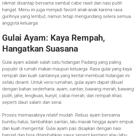
nikmat disantap bersama sambal cabe rawit dan nasi putih
hangat. Menu ini juga menjadi favorit anak-anak karena rasa
gurihnya yang lembut, namun tetap mengundang selera semua
anggota keluarga.
Gulai Ayam: Kaya Rempah,
Hangatkan Suasana
Gulai ayam adalah salah satu hidangan Padang yang paling
populer di rumah makan maupun keluarga. Rasa gulai yang kaya
rempah dan kuah santannya yang kental membuat hidangan ini
selalu dinanti. Untuk versi rumahan, gulai ayam dapat dibuat
dengan bahan sederhana: ayam, santan, bawang merah, bawang
putih, jahe, lengkuas, kunyit, cabai merah, dan rempah khas
seperti daun salam dan serai.
Proses memasaknya relatif mudah. Rebus ayam bersama
bumbu halus, tambahkan santan, lalu masak hingga ayam empuk
dan kuah mengental. Gulai ayam pas disajikan dengan nasi
hangat dan bisa ditambahkan sayur seperti kentang atau labu