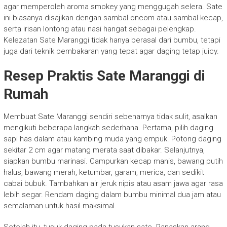
agar memperoleh aroma smokey yang menggugah selera. Sate
ini biasanya disajikan dengan sambal oncom atau sambal kecap,
serta irisan lontong atau nasi hangat sebagai pelengkap.
Kelezatan Sate Maranggi tidak hanya berasal dari bumbu, tetapi
juga dari teknik pembakaran yang tepat agar daging tetap juicy.
Resep Praktis Sate Maranggi di
Rumah
Membuat Sate Maranggi sendiri sebenarnya tidak sulit, asalkan
mengikuti beberapa langkah sederhana. Pertama, pilih daging
sapi has dalam atau kambing muda yang empuk. Potong daging
sekitar 2 cm agar matang merata saat dibakar. Selanjutnya,
siapkan bumbu marinasi. Campurkan kecap manis, bawang putih
halus, bawang merah, ketumbar, garam, merica, dan sedikit
cabai bubuk. Tambahkan air jeruk nipis atau asam jawa agar rasa
lebih segar. Rendam daging dalam bumbu minimal dua jam atau
semalaman untuk hasil maksimal.
Setelah itu, tusuk daging pada tusukan sate. Panaskan arang