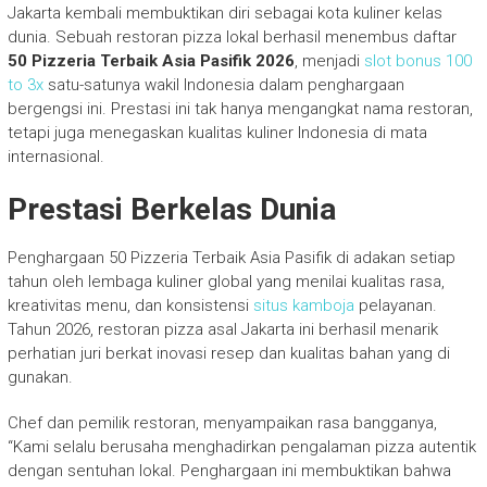
Jakarta kembali membuktikan diri sebagai kota kuliner kelas
dunia. Sebuah restoran pizza lokal berhasil menembus daftar
50 Pizzeria Terbaik Asia Pasifik 2026
, menjadi
slot bonus 100
to 3x
satu-satunya wakil Indonesia dalam penghargaan
bergengsi ini. Prestasi ini tak hanya mengangkat nama restoran,
tetapi juga menegaskan kualitas kuliner Indonesia di mata
internasional.
Prestasi Berkelas Dunia
Penghargaan 50 Pizzeria Terbaik Asia Pasifik di adakan setiap
tahun oleh lembaga kuliner global yang menilai kualitas rasa,
kreativitas menu, dan konsistensi
situs kamboja
pelayanan.
Tahun 2026, restoran pizza asal Jakarta ini berhasil menarik
perhatian juri berkat inovasi resep dan kualitas bahan yang di
gunakan.
Chef dan pemilik restoran, menyampaikan rasa bangganya,
“Kami selalu berusaha menghadirkan pengalaman pizza autentik
dengan sentuhan lokal. Penghargaan ini membuktikan bahwa