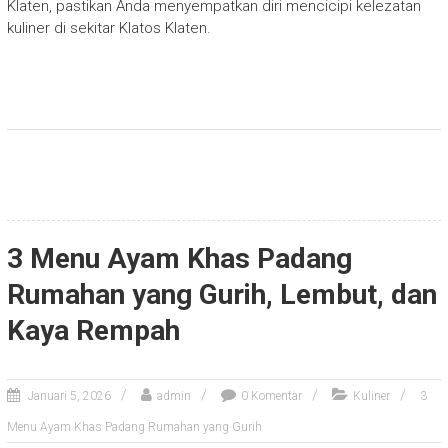
Klaten, pastikan Anda menyempatkan diri mencicipi kelezatan
kuliner di sekitar Klatos Klaten.
3 Menu Ayam Khas Padang
Rumahan yang Gurih, Lembut, dan
Kaya Rempah
Januari 5, 2026
admin
0 Komentar
Kuliner
3
Menu Ayam Khas Padang Rumahan yang Gurih