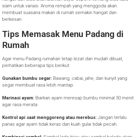
siam untuk variasi. Aroma rempah yang menggoda akan
membuat suasana makan di rumah semakin hangat dan
berkesan.
Tips Memasak Menu Padang di
Rumah
Agar menu Padang rumahan tetap lezat dan mudah dibuat,
perhatikan beberapa tips berikut:
Gunakan bumbu segar:
Bawang, cabai, jahe, dan kunyit yang
segar membuat rasa lebih mantap.
Marinasi ayam:
Biarkan ayam meresap bumbu minimal 30 menit
agar rasa merata.
Kontrol api saat menggoreng atau merebus:
Jangan terlalu
panas agar ayam tidak keras dan kuah gulai tidak pecah.