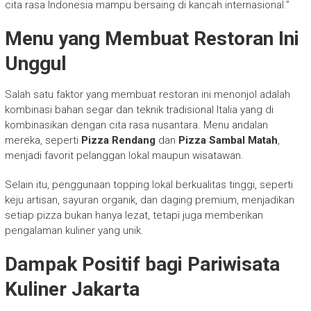
cita rasa Indonesia mampu bersaing di kancah internasional.”
Menu yang Membuat Restoran Ini
Unggul
Salah satu faktor yang membuat restoran ini menonjol adalah
kombinasi bahan segar dan teknik tradisional Italia yang di
kombinasikan dengan cita rasa nusantara. Menu andalan
mereka, seperti
Pizza Rendang
dan
Pizza Sambal Matah
,
menjadi favorit pelanggan lokal maupun wisatawan.
Selain itu, penggunaan topping lokal berkualitas tinggi, seperti
keju artisan, sayuran organik, dan daging premium, menjadikan
setiap pizza bukan hanya lezat, tetapi juga memberikan
pengalaman kuliner yang unik.
Dampak Positif bagi Pariwisata
Kuliner Jakarta