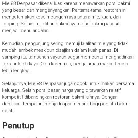
Mie 88 Denpasar dikenal luas karena menawarkan porsi bakmi
yang besar dan mengenyangkan. Pertama-tama, restoran ini
mengutamakan keseimbangan rasa antara mie, kuah, dan
topping. Selain itu, pilihan bakmi ayam dan bakmi pangsit
menjadi menu andalan.
Kemudian, pengunjung sering memuji kualitas mie yang tidak
mudah lembek meskipun disajikan dalam kuah panas. Di
samping itu, tambahan sayuran segar membantu menghadirkan
tekstur lebih kaya. Oleh karena itu, pengalaman makan terasa
lebih lengkap.
Selanjutnya, Mie 88 Denpasar juga cocok untuk makan bersama
keluarga. Selain porsi besar, harga yang ditawarkan relatif
kompetitif dibandingkan restoran bakmi lainnya. Dengan
demikian, tempat ini menjadi opsi menarik bagi pecinta bakmi
sejati.
Penutup