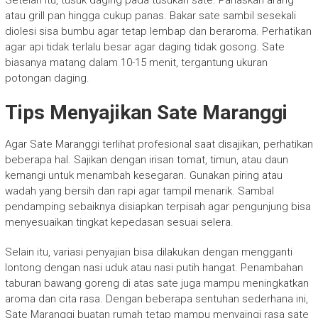
atau grill pan hingga cukup panas. Bakar sate sambil sesekali
diolesi sisa bumbu agar tetap lembap dan beraroma. Perhatikan
agar api tidak terlalu besar agar daging tidak gosong. Sate
biasanya matang dalam 10-15 menit, tergantung ukuran
potongan daging.
Tips Menyajikan Sate Maranggi
Agar Sate Maranggi terlihat profesional saat disajikan, perhatikan
beberapa hal. Sajikan dengan irisan tomat, timun, atau daun
kemangi untuk menambah kesegaran. Gunakan piring atau
wadah yang bersih dan rapi agar tampil menarik. Sambal
pendamping sebaiknya disiapkan terpisah agar pengunjung bisa
menyesuaikan tingkat kepedasan sesuai selera.
Selain itu, variasi penyajian bisa dilakukan dengan mengganti
lontong dengan nasi uduk atau nasi putih hangat. Penambahan
taburan bawang goreng di atas sate juga mampu meningkatkan
aroma dan cita rasa. Dengan beberapa sentuhan sederhana ini,
Sate Maranggi buatan rumah tetap mampu menyaingi rasa sate