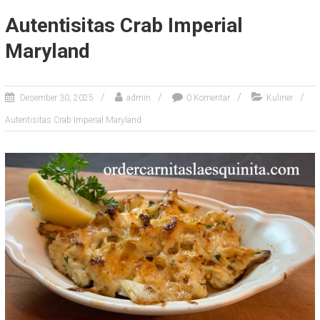
Autentisitas Crab Imperial
Maryland
Desember 30, 2025
admin
0 Komentar
Kuliner
Autentisitas Crab Imperial Maryland