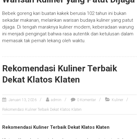
Bebek goreng kari buatan kakek berusia 102 tahun ini bukan
sekadar makanan, melainkan warisan budaya kuliner yang patut
dijaga. Di tengah maraknya kuliner modern, keberadaan warung
ini menjadi pengingat bahwa rasa autentik dan ketulusan dalam
memasak tak pernah lekang oleh waktu.
Rekomendasi Kuliner Terbaik
Dekat Klatos Klaten
Januari 13, 2026
admin
0 Komentar
Kuliner
Rekomendasi Kuliner Terbaik Dekat Klatos Klaten
Rekomendasi Kuliner Terbaik Dekat Klatos Klaten