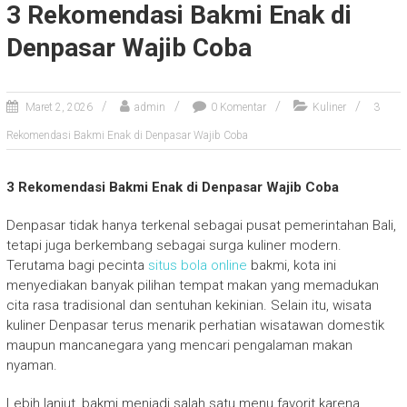
3 Rekomendasi Bakmi Enak di
Denpasar Wajib Coba
Maret 2, 2026
admin
0 Komentar
Kuliner
3
Rekomendasi Bakmi Enak di Denpasar Wajib Coba
3 Rekomendasi Bakmi Enak di Denpasar Wajib Coba
Denpasar tidak hanya terkenal sebagai pusat pemerintahan Bali,
tetapi juga berkembang sebagai surga kuliner modern.
Terutama bagi pecinta
situs bola online
bakmi, kota ini
menyediakan banyak pilihan tempat makan yang memadukan
cita rasa tradisional dan sentuhan kekinian. Selain itu, wisata
kuliner Denpasar terus menarik perhatian wisatawan domestik
maupun mancanegara yang mencari pengalaman makan
nyaman.
Lebih lanjut, bakmi menjadi salah satu menu favorit karena