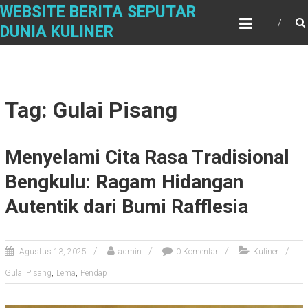
S
WEBSITE BERITA SEPUTAR
k
DUNIA KULINER
i
p
t
o
c
Tag: Gulai Pisang
o
n
t
Menyelami Cita Rasa Tradisional
e
n
Bengkulu: Ragam Hidangan
t
Autentik dari Bumi Rafflesia
Agustus 13, 2025
admin
0 Komentar
Kuliner
,
,
Gulai Pisang
Lema
Pendap