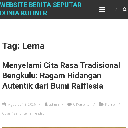
S
WEBSITE BERITA SEPUTAR
k
DUNIA KULINER
i
p
t
o
c
Tag: Lema
o
n
t
Menyelami Cita Rasa Tradisional
e
n
Bengkulu: Ragam Hidangan
t
Autentik dari Bumi Rafflesia
Agustus 13, 2025
admin
0 Komentar
Kuliner
,
,
Gulai Pisang
Lema
Pendap