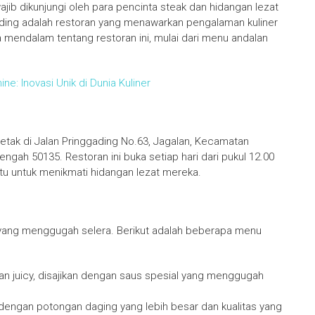
ajib dikunjungi oleh para pencinta steak dan hidangan lezat
ading adalah restoran yang menawarkan pengalaman kuliner
a mendalam tentang restoran ini, mulai dari menu andalan
ne: Inovasi Unik di Dunia Kuliner
etak di Jalan Pringgading No.63, Jagalan, Kecamatan
gah 50135. Restoran ini buka setiap hari dari pukul 12.00
tu untuk menikmati hidangan lezat mereka.
yang menggugah selera. Berikut adalah beberapa menu
an juicy, disajikan dengan saus spesial yang menggugah
 dengan potongan daging yang lebih besar dan kualitas yang