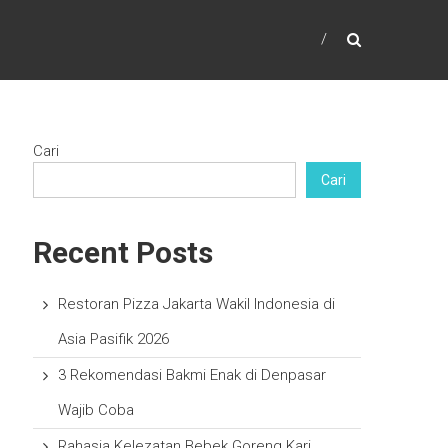
Cari
Cari
Recent Posts
Restoran Pizza Jakarta Wakil Indonesia di
Asia Pasifik 2026
3 Rekomendasi Bakmi Enak di Denpasar
Wajib Coba
Rahasia Kelezatan Bebek Goreng Kari