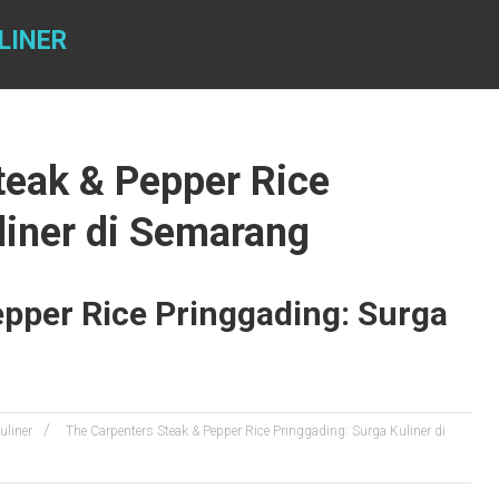
LINER
teak & Pepper Rice
liner di Semarang
pper Rice Pringgading: Surga
uliner
The Carpenters Steak & Pepper Rice Pringgading: Surga Kuliner di